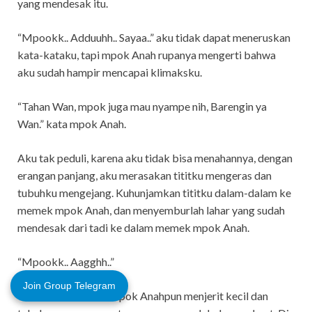
yang mendesak itu.
“Mpookk.. Adduuhh.. Sayaa..” aku tidak dapat meneruskan
kata-kataku, tapi mpok Anah rupanya mengerti bahwa
aku sudah hampir mencapai klimaksku.
“Tahan Wan, mpok juga mau nyampe nih, Barengin ya
Wan.” kata mpok Anah.
Aku tak peduli, karena aku tidak bisa menahannya, dengan
erangan panjang, aku merasakan tititku mengeras dan
tubuhku mengejang. Kuhunjamkan tititku dalam-dalam ke
memek mpok Anah, dan menyemburlah lahar yang sudah
mendesak dari tadi ke dalam memek mpok Anah.
“Mpookk.. Aagghh..”
Join Group Telegram
Croott… Crroott… Mpok Anahpun menjerit kecil dan