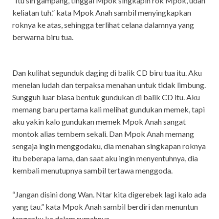
“Itu sih gampang, tinggal Mpok singkapin rok Mpok, udah
keliatan tuh.” kata Mpok Anah sambil menyingkapkan
roknya ke atas, sehingga terlihat celana dalamnya yang
berwarna biru tua.
Dan kulihat segunduk daging di balik CD biru tua itu. Aku
menelan ludah dan terpaksa menahan untuk tidak limbung.
Sungguh luar biasa bentuk gundukan di balik CD itu. Aku
memang baru pertama kali melihat gundukan memek, tapi
aku yakin kalo gundukan memek Mpok Anah sangat
montok alias tembem sekali. Dan Mpok Anah memang
sengaja ingin menggodaku, dia menahan singkapan roknya
itu beberapa lama, dan saat aku ingin menyentuhnya, dia
kembali menutupnya sambil tertawa menggoda.
“Jangan disini dong Wan. Ntar kita digerebek lagi kalo ada
yang tau.” kata Mpok Anah sambil berdiri dan menuntun
tanganku ke dalam rumahnya.