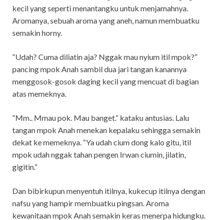
kecil yang seperti menantangku untuk menjamahnya.
Aromanya, sebuah aroma yang aneh, namun membuatku
semakin horny.
“Udah? Cuma diliatin aja? Nggak mau nyium itil mpok?”
pancing mpok Anah sambil dua jari tangan kanannya
menggosok-gosok daging kecil yang mencuat di bagian
atas memeknya.
“Mm.. Mmau pok. Mau banget.” kataku antusias. Lalu
tangan mpok Anah menekan kepalaku sehingga semakin
dekat ke memeknya. “Ya udah cium dong kalo gitu, itil
mpok udah nggak tahan pengen Irwan ciumin, jilatin,
gigitin.”
Dan bibirkupun menyentuh itilnya, kukecup itilnya dengan
nafsu yang hampir membuatku pingsan. Aroma
kewanitaan mpok Anah semakin keras menerpa hidungku.