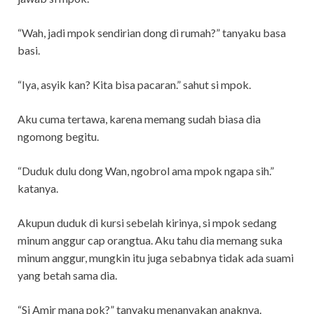
“Wah, jadi mpok sendirian dong di rumah?” tanyaku basa
basi.
“Iya, asyik kan? Kita bisa pacaran.” sahut si mpok.
Aku cuma tertawa, karena memang sudah biasa dia
ngomong begitu.
“Duduk dulu dong Wan, ngobrol ama mpok ngapa sih.”
katanya.
Akupun duduk di kursi sebelah kirinya, si mpok sedang
minum anggur cap orangtua. Aku tahu dia memang suka
minum anggur, mungkin itu juga sebabnya tidak ada suami
yang betah sama dia.
“Si Amir mana pok?” tanyaku menanyakan anaknya.