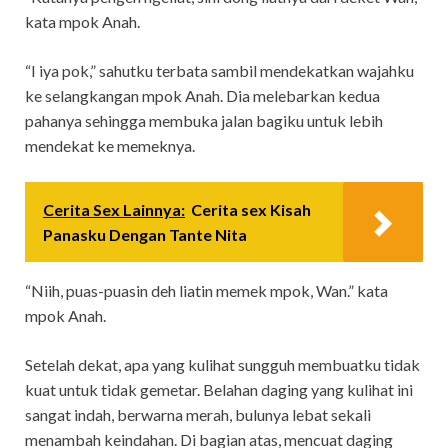
kata mpok Anah.
“I iya pok,” sahutku terbata sambil mendekatkan wajahku
ke selangkangan mpok Anah. Dia melebarkan kedua
pahanya sehingga membuka jalan bagiku untuk lebih
mendekat ke memeknya.
Cerita Sex Lainnya:
Cerita sex Kisah
Panasku Dengan Tante Nita
“Niih, puas-puasin deh liatin memek mpok, Wan.” kata
mpok Anah.
Setelah dekat, apa yang kulihat sungguh membuatku tidak
kuat untuk tidak gemetar. Belahan daging yang kulihat ini
sangat indah, berwarna merah, bulunya lebat sekali
menambah keindahan. Di bagian atas, mencuat daging