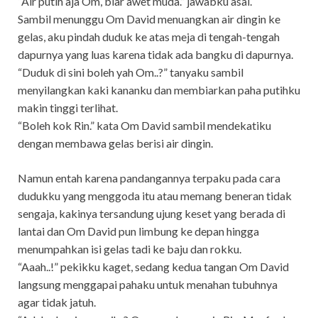
“Air putih aja Om, biar awet muda.” jawabku asal.
Sambil menunggu Om David menuangkan air dingin ke
gelas, aku pindah duduk ke atas meja di tengah-tengah
dapurnya yang luas karena tidak ada bangku di dapurnya.
“Duduk di sini boleh yah Om..?” tanyaku sambil
menyilangkan kaki kananku dan membiarkan paha putihku
makin tinggi terlihat.
“Boleh kok Rin.” kata Om David sambil mendekatiku
dengan membawa gelas berisi air dingin.
Namun entah karena pandangannya terpaku pada cara
dudukku yang menggoda itu atau memang beneran tidak
sengaja, kakinya tersandung ujung keset yang berada di
lantai dan Om David pun limbung ke depan hingga
menumpahkan isi gelas tadi ke baju dan rokku.
“Aaah..!” pekikku kaget, sedang kedua tangan Om David
langsung menggapai pahaku untuk menahan tubuhnya
agar tidak jatuh.