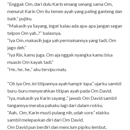
“Enggak Om, dari dulu Karin emang senang sama Om,
menurut Karin Om itu temen ayah yang paling ganteng dan
baik.” pujiku.
“Makasih ya Sayang, ingat kalau ada apa-apa jangan segan
telpon Om yah..?” balasnya.
“Iya Om, makasih juga yah permainannya yang tadi, Om
jago deh.”
“Iya Rin, kamu juga. Om aja nggak nyangka kamu bisa
muasin Om kayak tadi.”
“He.. he.. he..” aku tersipu malu.
“Oh iya Om, ini titipannya ayah hampir lupa.” ujarku sambil
buru-buru menyerahkan titipan ayah pada Om David.
“Iya, makasih ya Karin sayang..” jawab Om David sambil
tangannya meraba pahaku lagi dari dalam rokku.
“Aah.. Om, Karin musti pulang nih, udah sore.” elakku
sambil melepaskan diri dari Om David.
Om David pun berdiri dan mencium pipiku lembut,