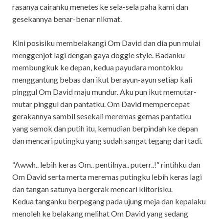
rasanya cairanku menetes ke sela-sela paha kami dan
gesekannya benar-benar nikmat.
Kini posisiku membelakangi Om David dan dia pun mulai
menggenjot lagi dengan gaya doggie style. Badanku
membungkuk ke depan, kedua payudara montokku
menggantung bebas dan ikut berayun-ayun setiap kali
pinggul Om David maju mundur. Aku pun ikut memutar-
mutar pinggul dan pantatku. Om David mempercepat
gerakannya sambil sesekali meremas gemas pantatku
yang semok dan putih itu, kemudian berpindah ke depan
dan mencari putingku yang sudah sangat tegang dari tadi.
“Awwh.. lebih keras Om.. pentilnya.. puterr..!” rintihku dan
Om David serta merta meremas putingku lebih keras lagi
dan tangan satunya bergerak mencari klitorisku.
Kedua tanganku berpegang pada ujung meja dan kepalaku
menoleh ke belakang melihat Om David yang sedang