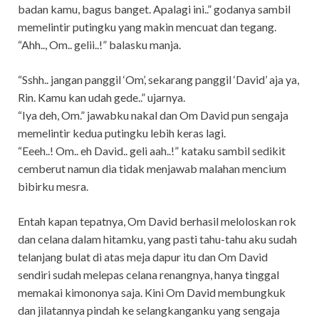
badan kamu, bagus banget. Apalagi ini..” godanya sambil
memelintir putingku yang makin mencuat dan tegang.
“Ahh.., Om.. gelii..!” balasku manja.
“Sshh.. jangan panggil ‘Om’, sekarang panggil ‘David’ aja ya,
Rin. Kamu kan udah gede..” ujarnya.
“Iya deh, Om.” jawabku nakal dan Om David pun sengaja
memelintir kedua putingku lebih keras lagi.
“Eeeh..! Om.. eh David.. geli aah..!” kataku sambil sedikit
cemberut namun dia tidak menjawab malahan mencium
bibirku mesra.
Entah kapan tepatnya, Om David berhasil meloloskan rok
dan celana dalam hitamku, yang pasti tahu-tahu aku sudah
telanjang bulat di atas meja dapur itu dan Om David
sendiri sudah melepas celana renangnya, hanya tinggal
memakai kimononya saja. Kini Om David membungkuk
dan jilatannya pindah ke selangkanganku yang sengaja