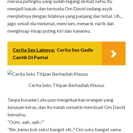
merasa putingku yang sudah tegang akibat nafsu itu
menjadi basah, dan ternyata Om David sedang asyik
menjilatnya dengan lidahnya yang panjang dan tebal. Uh..,
jago sekali dia melumat, mencium, menarik-narik dan
menghisap-hisap puting kiri dan kananku.
Cerita Sex Lainnya:
Cerita Sex Gadis
Cantik Di Pantai
Cerita Seks Titipan Berhadiah Khusus
Tanpa kusadari, aku pun mengeluarkan erangan yang
lumayan keras, dan itu malah semakin membuat Om David
bernafsu.
“Oom.. aah.. aah..!”
“Rin, kamu kok seksi banget sih..? Om suka banget sama