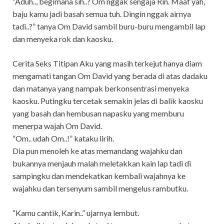
“Aduh.., begimana sih..? Om nggak sengaja Rin. Maaf yah,
baju kamu jadi basah semua tuh. Dingin nggak airnya
tadi..?” tanya Om David sambil buru-buru mengambil lap
dan menyeka rok dan kaosku.
Cerita Seks Titipan Aku yang masih terkejut hanya diam
mengamati tangan Om David yang berada di atas dadaku
dan matanya yang nampak berkonsentrasi menyeka
kaosku. Putingku tercetak semakin jelas di balik kaosku
yang basah dan hembusan napasku yang memburu
menerpa wajah Om David.
“Om.. udah Om..!” kataku lirih.
Dia pun menoleh ke atas memandang wajahku dan
bukannya menjauh malah meletakkan kain lap tadi di
sampingku dan mendekatkan kembali wajahnya ke
wajahku dan tersenyum sambil mengelus rambutku.
“Kamu cantik, Karin..” ujarnya lembut.