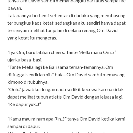
tanya Om David sambil memandangku dari atas sampai ke
bawah.
Tatapannya berhenti sebentar di dadaku yang membusung
terbungkus kaos ketat, sedangkan aku sendiri hanya dapat
tersenyum melihat tonjolan di celana renang Om David
yang ketat itu mengeras.
“Iya Om, baru latihan cheers. Tante Mella mana Om..?”
ujarku basa-basi.
“Tante Mella lagi ke Bali sama teman-temannya. Om
ditinggal sendirian nih.” balas Om David sambil memasang
kimono di tubuhnya.
“Ooh..” jawabku dengan nada sedikit kecewa karena tidak
dapat melihat tubuh atletis Om David dengan leluasa lagi.
“Ke dapur yuk..!”
“Kamu mau minum apa Rin..?” tanya Om David ketika kami
sampai di dapur.