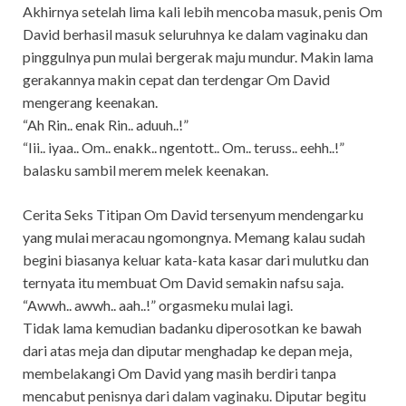
Akhirnya setelah lima kali lebih mencoba masuk, penis Om
David berhasil masuk seluruhnya ke dalam vaginaku dan
pinggulnya pun mulai bergerak maju mundur. Makin lama
gerakannya makin cepat dan terdengar Om David
mengerang keenakan.
“Ah Rin.. enak Rin.. aduuh..!”
“Iii.. iyaa.. Om.. enakk.. ngentott.. Om.. teruss.. eehh..!”
balasku sambil merem melek keenakan.
Cerita Seks Titipan Om David tersenyum mendengarku
yang mulai meracau ngomongnya. Memang kalau sudah
begini biasanya keluar kata-kata kasar dari mulutku dan
ternyata itu membuat Om David semakin nafsu saja.
“Awwh.. awwh.. aah..!” orgasmeku mulai lagi.
Tidak lama kemudian badanku diperosotkan ke bawah
dari atas meja dan diputar menghadap ke depan meja,
membelakangi Om David yang masih berdiri tanpa
mencabut penisnya dari dalam vaginaku. Diputar begitu