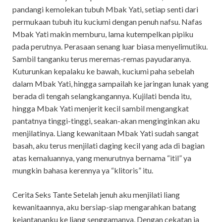
pandangi kemolekan tubuh Mbak Yati, setiap senti dari
permukaan tubuh itu kuciumi dengan penuh nafsu. Nafas
Mbak Yati makin memburu, lama kutempelkan pipiku
pada perutnya. Perasaan senang luar biasa menyelimutiku.
Sambil tanganku terus meremas-remas payudaranya.
Kuturunkan kepalaku ke bawah, kuciumi paha sebelah
dalam Mbak Yati, hingga sampailah ke jaringan lunak yang
berada di tengah selangkangannya. Kujilati benda itu,
hingga Mbak Yati menjerit kecil sambil mengangkat
pantatnya tinggi-tinggi, seakan-akan menginginkan aku
menjilatinya. Liang kewanitaan Mbak Yati sudah sangat
basah, aku terus menjilati daging kecil yang ada di bagian
atas kemaluannya, yang menurutnya bernama “itil” ya
mungkin bahasa kerennya ya “klitoris” itu.
Cerita Seks Tante Setelah jenuh aku menjilati liang
kewanitaannya, aku bersiap-siap mengarahkan batang
kejantananku ke liang senggamanya, Dengan cekatan ia