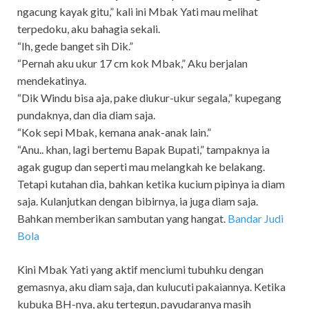
ngacung kayak gitu,” kali ini Mbak Yati mau melihat
terpedoku, aku bahagia sekali.
“Ih, gede banget sih Dik.”
“Pernah aku ukur 17 cm kok Mbak,” Aku berjalan
mendekatinya.
“Dik Windu bisa aja, pake diukur-ukur segala,” kupegang
pundaknya, dan dia diam saja.
“Kok sepi Mbak, kemana anak-anak lain.”
“Anu.. khan, lagi bertemu Bapak Bupati,” tampaknya ia
agak gugup dan seperti mau melangkah ke belakang.
Tetapi kutahan dia, bahkan ketika kucium pipinya ia diam
saja. Kulanjutkan dengan bibirnya, ia juga diam saja.
Bahkan memberikan sambutan yang hangat.
Bandar Judi
Bola
Kini Mbak Yati yang aktif menciumi tubuhku dengan
gemasnya, aku diam saja, dan kulucuti pakaiannya. Ketika
kubuka BH-nya, aku tertegun, payudaranya masih