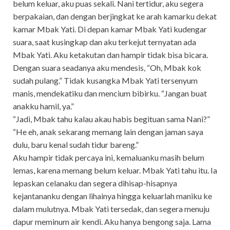
belum keluar, aku puas sekali. Nani tertidur, aku segera
berpakaian, dan dengan berjingkat ke arah kamarku dekat
kamar Mbak Yati. Di depan kamar Mbak Yati kudengar
suara, saat kusingkap dan aku terkejut ternyatan ada
Mbak Yati. Aku ketakutan dan hampir tidak bisa bicara.
Dengan suara seadanya aku mendesis, “Oh, Mbak kok
sudah pulang.” Tidak kusangka Mbak Yati tersenyum
manis, mendekatiku dan mencium bibirku. “Jangan buat
anakku hamil, ya.”
“Jadi, Mbak tahu kalau akau habis begituan sama Nani?”
“He eh, anak sekarang memang lain dengan jaman saya
dulu, baru kenal sudah tidur bareng.”
Aku hampir tidak percaya ini, kemaluanku masih belum
lemas, karena memang belum keluar. Mbak Yati tahu itu. Ia
lepaskan celanaku dan segera dihisap-hisapnya
kejantananku dengan lihainya hingga keluarlah maniku ke
dalam mulutnya. Mbak Yati tersedak, dan segera menuju
dapur meminum air kendi. Aku hanya bengong saja. Lama