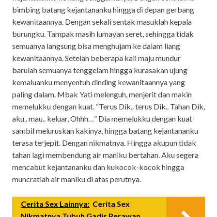
bimbing batang kejantananku hingga di depan gerbang
kewanitaannya. Dengan sekali sentak masuklah kepala
burungku. Tampak masih lumayan seret, sehingga tidak
semuanya langsung bisa menghujam ke dalam liang
kewanitaannya. Setelah beberapa kali maju mundur
barulah semuanya tenggelam hingga kurasakan ujung
kemaluanku menyentuh dinding kewanitaannya yang
paling dalam. Mbak Yati melenguh, menjerit dan makin
memelukku dengan kuat. “Terus Dik.. terus Dik.. Tahan Dik,
aku.. mau.. keluar, Ohhh…” Dia memelukku dengan kuat
sambil meluruskan kakinya, hingga batang kejantananku
terasa terjepit. Dengan nikmatnya. Hingga akupun tidak
tahan lagi membendung air maniku bertahan. Aku segera
mencabut kejantananku dan kukocok-kocok hingga
muncratlah air maniku di atas perutnya.
Cerita Sex Lainnya:
Cerita Sex
Nikmatnya Tubuh Gadis Perawan