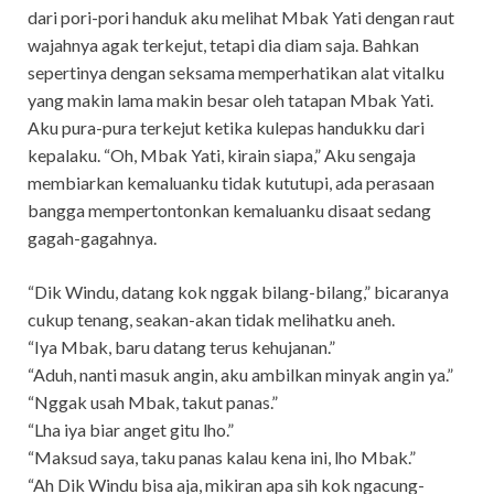
dari pori-pori handuk aku melihat Mbak Yati dengan raut
wajahnya agak terkejut, tetapi dia diam saja. Bahkan
sepertinya dengan seksama memperhatikan alat vitalku
yang makin lama makin besar oleh tatapan Mbak Yati.
Aku pura-pura terkejut ketika kulepas handukku dari
kepalaku. “Oh, Mbak Yati, kirain siapa,” Aku sengaja
membiarkan kemaluanku tidak kututupi, ada perasaan
bangga mempertontonkan kemaluanku disaat sedang
gagah-gagahnya.
“Dik Windu, datang kok nggak bilang-bilang,” bicaranya
cukup tenang, seakan-akan tidak melihatku aneh.
“Iya Mbak, baru datang terus kehujanan.”
“Aduh, nanti masuk angin, aku ambilkan minyak angin ya.”
“Nggak usah Mbak, takut panas.”
“Lha iya biar anget gitu lho.”
“Maksud saya, taku panas kalau kena ini, lho Mbak.”
“Ah Dik Windu bisa aja, mikiran apa sih kok ngacung-