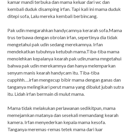
kamar mandi terbuka dan mama keluar dari wc dan
kembali duduk disamping irfan. Tapi kali ini mama duduk
ditepi sofa, Lalu mereka kembali berbincang.
Pak udin mengarahkan handycamnya kerarah sofa.Mama
trus terbawa dengan obrolan irfan, sepertinya dia tidak
mengetahui pak udin sedang merekamnya. Irfan
mendekatkan tubuhnya ketubuh mama.Tiba-tiba mama
menolehkan kepalanya kearah pak udin,mama mngetahui
bahwa pak udin merekamnya dan hanya melemparkan
senyum manis kearah handycam itu. Tiba-tiba
cupphhh….irfan mengecup bibir mama dengan ganas dan
tanganya melingikari perut mama yang dibalut jubah sutra
itu. Lidah irfan bermain di mulut mama.
Mama tidak melakukan perlawanan sedikitpun, mama
memejamkan matanya dan sesekali memandang kearah
kamera. Irfan menyederkan kepala mama kesofa.
Tanganya meremas-remas tetek mama dari luar