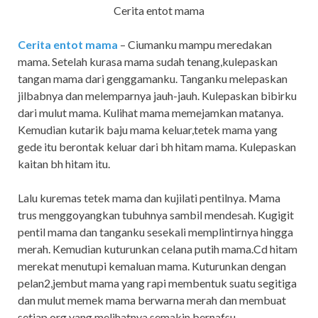
Cerita entot mama
Cerita entot mama
– Ciumanku mampu meredakan
mama. Setelah kurasa mama sudah tenang,kulepaskan
tangan mama dari genggamanku. Tanganku melepaskan
jilbabnya dan melemparnya jauh-jauh. Kulepaskan bibirku
dari mulut mama. Kulihat mama memejamkan matanya.
Kemudian kutarik baju mama keluar,tetek mama yang
gede itu berontak keluar dari bh hitam mama. Kulepaskan
kaitan bh hitam itu.
Lalu kuremas tetek mama dan kujilati pentilnya. Mama
trus menggoyangkan tubuhnya sambil mendesah. Kugigit
pentil mama dan tanganku sesekali memplintirnya hingga
merah. Kemudian kuturunkan celana putih mama.Cd hitam
merekat menutupi kemaluan mama. Kuturunkan dengan
pelan2,jembut mama yang rapi membentuk suatu segitiga
dan mulut memek mama berwarna merah dan membuat
setiap org yang melihatnya semakin bernafsu.