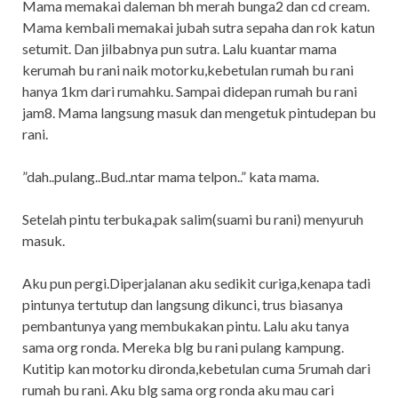
Mama memakai daleman bh merah bunga2 dan cd cream.
Mama kembali memakai jubah sutra sepaha dan rok katun
setumit. Dan jilbabnya pun sutra. Lalu kuantar mama
kerumah bu rani naik motorku,kebetulan rumah bu rani
hanya 1km dari rumahku. Sampai didepan rumah bu rani
jam8. Mama langsung masuk dan mengetuk pintudepan bu
rani.
”dah..pulang..Bud..ntar mama telpon..” kata mama.
Setelah pintu terbuka,pak salim(suami bu rani) menyuruh
masuk.
Aku pun pergi.Diperjalanan aku sedikit curiga,kenapa tadi
pintunya tertutup dan langsung dikunci, trus biasanya
pembantunya yang membukakan pintu. Lalu aku tanya
sama org ronda. Mereka blg bu rani pulang kampung.
Kutitip kan motorku dironda,kebetulan cuma 5rumah dari
rumah bu rani. Aku blg sama org ronda aku mau cari