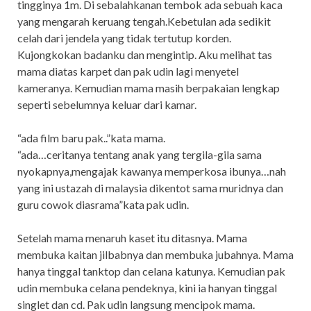
tingginya 1m. Di sebalahkanan tembok ada sebuah kaca
yang mengarah keruang tengah.Kebetulan ada sedikit
celah dari jendela yang tidak tertutup korden.
Kujongkokan badanku dan mengintip. Aku melihat tas
mama diatas karpet dan pak udin lagi menyetel
kameranya. Kemudian mama masih berpakaian lengkap
seperti sebelumnya keluar dari kamar.
“ada film baru pak..”kata mama.
“ada…ceritanya tentang anak yang tergila-gila sama
nyokapnya,mengajak kawanya memperkosa ibunya…nah
yang ini ustazah di malaysia dikentot sama muridnya dan
guru cowok diasrama”kata pak udin.
Setelah mama menaruh kaset itu ditasnya. Mama
membuka kaitan jilbabnya dan membuka jubahnya. Mama
hanya tinggal tanktop dan celana katunya. Kemudian pak
udin membuka celana pendeknya, kini ia hanyan tinggal
singlet dan cd. Pak udin langsung mencipok mama.