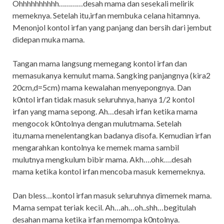
Ohhhhhhhhhh…………desah mama dan sesekali melirik
memeknya. Setelah itu,irfan membuka celana hitamnya.
Menonjol kontol irfan yang panjang dan bersih dari jembut
didepan muka mama.
Tangan mama langsung memegang kontol irfan dan
memasukanya kemulut mama. Sangking panjangnya (kira2
20cm,d=5cm) mama kewalahan menyepongnya. Dan
k0ntol irfan tidak masuk seluruhnya, hanya 1/2 kontol
irfan yang mama sepong. Ah…desah irfan ketika mama
mengocok k0ntolnya dengan mulutmama. Setelah
itu,mama menelentangkan badanya disofa. Kemudian irfan
mengarahkan kontolnya ke memek mama sambil
mulutnya mengkulum bibir mama. Akh….ohk….desah
mama ketika kontol irfan mencoba masuk kememeknya.
Dan bless…kontol irfan masuk seluruhnya dimemek mama.
Mama sempat teriak kecil. Ah…ah…oh..shh…begitulah
desahan mama ketika irfan memompa k0ntolnya.