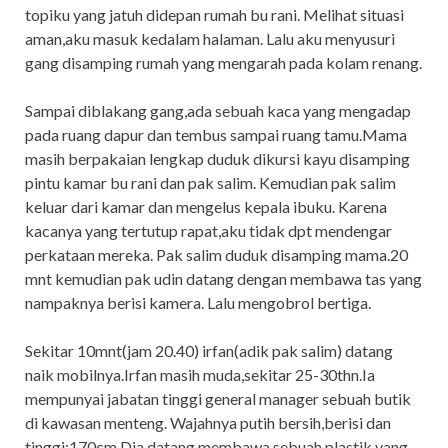
topiku yang jatuh didepan rumah bu rani. Melihat situasi
aman,aku masuk kedalam halaman. Lalu aku menyusuri
gang disamping rumah yang mengarah pada kolam renang.
Sampai diblakang gang,ada sebuah kaca yang mengadap
pada ruang dapur dan tembus sampai ruang tamu.Mama
masih berpakaian lengkap duduk dikursi kayu disamping
pintu kamar bu rani dan pak salim. Kemudian pak salim
keluar dari kamar dan mengelus kepala ibuku. Karena
kacanya yang tertutup rapat,aku tidak dpt mendengar
perkataan mereka. Pak salim duduk disamping mama.20
mnt kemudian pak udin datang dengan membawa tas yang
nampaknya berisi kamera. Lalu mengobrol bertiga.
Sekitar 10mnt(jam 20.40) irfan(adik pak salim) datang
naik mobilnya.Irfan masih muda,sekitar 25-30thn.Ia
mempunyai jabatan tinggi general manager sebuah butik
di kawasan menteng. Wajahnya putih bersih,berisi dan
tinggi:170cm.Dia datang membawa sebuah plastik yang