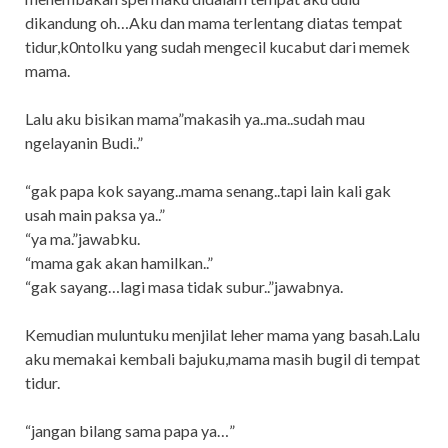
dikandung oh…Aku dan mama terlentang diatas tempat
tidur,k0ntolku yang sudah mengecil kucabut dari memek
mama.
Lalu aku bisikan mama”makasih ya..ma..sudah mau
ngelayanin Budi..”
“gak papa kok sayang..mama senang..tapi lain kali gak
usah main paksa ya..”
“ya ma.”jawabku.
“mama gak akan hamilkan..”
“gak sayang…lagi masa tidak subur..”jawabnya.
Kemudian muluntuku menjilat leher mama yang basah.Lalu
aku memakai kembali bajuku,mama masih bugil di tempat
tidur.
“jangan bilang sama papa ya…”