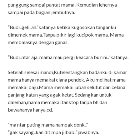
punggung sampai pantat mama .Kemudian lehernya
sampai pada bagian jembutnya.
”Budi..geli..ah.”katanya ketika kugosokan tanganku
dimemek mama.Tanpa pikir lagi,kucipok mama. Mama
membalasnya dengan ganas.
“Budi..ntar aja..mama mau pergi keacara bu rini..”katanya.
Setelah selesai mandi,Kutelentangkan badanku di kamar
mama hanya memakai clana pendek. Aku melihat mama
memakai baju.Mama memakai jubah selutut dan celana
panjang katun yang agak ketat. Sedangkan untuk
daleman,mama memakai tanktop tanpa bh dan
bawahanya hanya cd.
“ma ntar puting mama nampak donk..”
“gak sayang..kan ditimpa jilbab..”jawabnya.