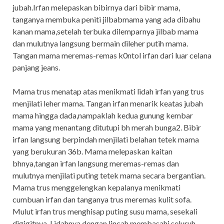
jubah.Irfan melepaskan bibirnya dari bibir mama,
tanganya membuka peniti jilbabmama yang ada dibahu
kanan mama,setelah terbuka dilemparnya jilbab mama
dan mulutnya langsung bermain dileher putih mama.
Tangan mama meremas-remas k0ntol irfan dari luar celana
panjang jeans.
Mama trus menatap atas menikmati lidah irfan yang trus
menjilati leher mama. Tangan irfan menarik keatas jubah
mama hingga dada,nampaklah kedua gunung kembar
mama yang menantang ditutupi bh merah bunga2. Bibir
irfan langsung berpindah menjilati belahan tetek mama
yang berukuran 36b. Mama melepaskan kaitan
bhnya,tangan irfan langsung meremas-remas dan
mulutnya menjilati puting tetek mama secara bergantian.
Mama trus menggelengkan kepalanya menikmati
cumbuan irfan dan tanganya trus meremas kulit sofa.
Mulut irfan trus menghisap puting susu mama, sesekali
digigitnya. Lidahnya dengan lincah membasahi seluruh