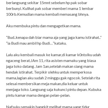
berlangsung sekitar 15mnt sebelum hp pak sobar
berbunyi. Kulihat pak sobar memberi mama 1 lembar
100rb.Kemudian mama kembali memasang bhnya.
Aku membuka pintu dan mengagetkan mama.
“Bud..kenapa dah biar mama aja yang jaga kamu istirahat..”
“ia Budi mau ambil hp Budi…”kataku.
Lalu aku kembali masuk ke kamar,di kamar k0ntolku udah
ngaceng berat.JAm 11, rita asisten mamaku yang biasa
jaga toko datang. Jam 1an,setelah makan siang mama
hendak istirahat. Terpikir olehku untuk memperkosa
mama,lagian aku sudah 2 minggu gak ngocok. Setelah rita
selesai membersikan meja makan,dia keluar untuk
menjaga toko. Langsung saja kukunci pintu depan. Kubuka
pintu kamar mama dengan pelan-pelan.
Nafsuku semakin bangkit melihat mama yang tidur