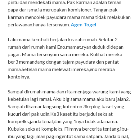
pintu dan mendekati mama. Pak karman adalah teman
papa dari sma,ia merupakan komisioner. Tangan pak
karman mencolek payudara mama,mama tidak melakukan
perlawanan,hanya tersenyum.
Agen Togel
Lalu mama kembali berjalan kearah rumah. Sekitar 2
rumah dari rumah kami Eno,mamat,ryan duduk didepan
pagar. Mama tersenyum sama mereka. Kulihat mereka
ber3 memandang dengan tajam payudara dan pantat
mama.Setelah mama melewati mereka,eno meraba
kontolnya.
Sampai dirumah mama dan rita menjaga warung kami yang
kebetulan lagi ramai. Aku blg sama mama aku baru jalan2.
Sampai dikamar langsung kutonton 3keping kaset yang
kucuri dari pak udin.Ke3 kaset itu berjudul seks at
kompelks,janda binal,dan yang 1nya tidak ada nama.
Kubuka seks at kompleks. Filmnya bercerita tentang,ibu-
ibu yang lagi jalan pagi ngentot sama satpam. Janda binal,