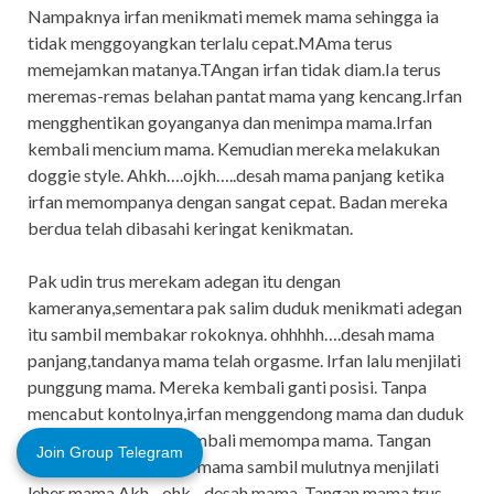
Nampaknya irfan menikmati memek mama sehingga ia
tidak menggoyangkan terlalu cepat.MAma terus
memejamkan matanya.TAngan irfan tidak diam.Ia terus
meremas-remas belahan pantat mama yang kencang.Irfan
mengghentikan goyanganya dan menimpa mama.Irfan
kembali mencium mama. Kemudian mereka melakukan
doggie style. Ahkh….ojkh…..desah mama panjang ketika
irfan memompanya dengan sangat cepat. Badan mereka
berdua telah dibasahi keringat kenikmatan.
Pak udin trus merekam adegan itu dengan
kameranya,sementara pak salim duduk menikmati adegan
itu sambil membakar rokoknya. ohhhhh….desah mama
panjang,tandanya mama telah orgasme. Irfan lalu menjilati
punggung mama. Mereka kembali ganti posisi. Tanpa
mencabut kontolnya,irfan menggendong mama dan duduk
disofa.Kemudian ia kembali memompa mama. Tangan
Join Group Telegram
meremas-remas tetek mama sambil mulutnya menjilati
leher mama.Akh…ohk…desah mama. Tangan mama trus