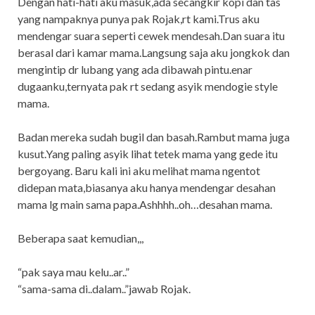
Dengan hati-hati aku masuk,ada secangkir kopi dan tas
yang nampaknya punya pak Rojak,rt kami.Trus aku
mendengar suara seperti cewek mendesah.Dan suara itu
berasal dari kamar mama.Langsung saja aku jongkok dan
mengintip dr lubang yang ada dibawah pintu.enar
dugaanku,ternyata pak rt sedang asyik mendogie style
mama.
Badan mereka sudah bugil dan basah.Rambut mama juga
kusut.Yang paling asyik lihat tetek mama yang gede itu
bergoyang. Baru kali ini aku melihat mama ngentot
didepan mata,biasanya aku hanya mendengar desahan
mama lg main sama papa.Ashhhh..oh…desahan mama.
Beberapa saat kemudian,,,
“pak saya mau kelu..ar..”
“sama-sama di..dalam..”jawab Rojak.