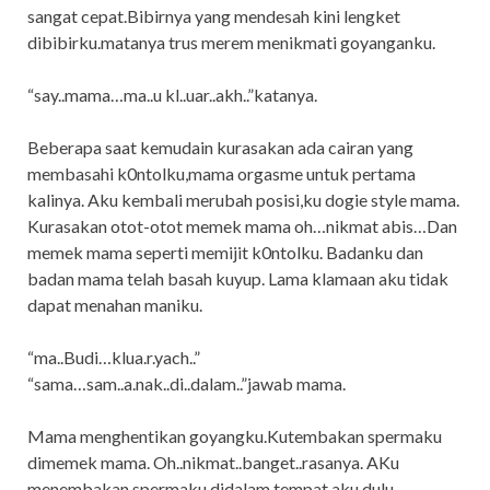
sangat cepat.Bibirnya yang mendesah kini lengket
dibibirku.matanya trus merem menikmati goyanganku.
“say..mama…ma..u kl..uar..akh..”katanya.
Beberapa saat kemudain kurasakan ada cairan yang
membasahi k0ntolku,mama orgasme untuk pertama
kalinya. Aku kembali merubah posisi,ku dogie style mama.
Kurasakan otot-otot memek mama oh…nikmat abis…Dan
memek mama seperti memijit k0ntolku. Badanku dan
badan mama telah basah kuyup. Lama klamaan aku tidak
dapat menahan maniku.
“ma..Budi…klua.r.yach..”
“sama…sam..a.nak..di..dalam..”jawab mama.
Mama menghentikan goyangku.Kutembakan spermaku
dimemek mama. Oh..nikmat..banget..rasanya. AKu
menembakan spermaku didalam tempat aku dulu