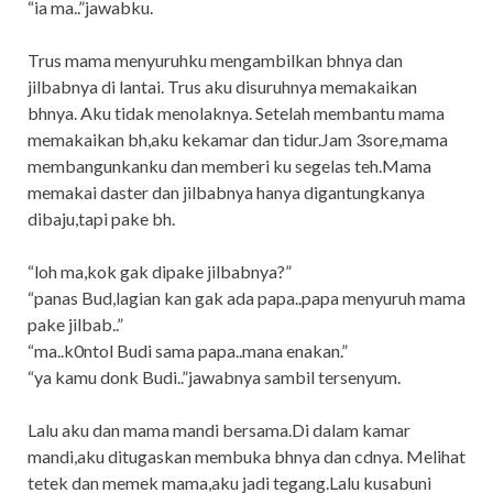
“ia ma..”jawabku.
Trus mama menyuruhku mengambilkan bhnya dan
jilbabnya di lantai. Trus aku disuruhnya memakaikan
bhnya. Aku tidak menolaknya. Setelah membantu mama
memakaikan bh,aku kekamar dan tidur.Jam 3sore,mama
membangunkanku dan memberi ku segelas teh.Mama
memakai daster dan jilbabnya hanya digantungkanya
dibaju,tapi pake bh.
“loh ma,kok gak dipake jilbabnya?”
“panas Bud,lagian kan gak ada papa..papa menyuruh mama
pake jilbab..”
“ma..k0ntol Budi sama papa..mana enakan.”
“ya kamu donk Budi..”jawabnya sambil tersenyum.
Lalu aku dan mama mandi bersama.Di dalam kamar
mandi,aku ditugaskan membuka bhnya dan cdnya. Melihat
tetek dan memek mama,aku jadi tegang.Lalu kusabuni