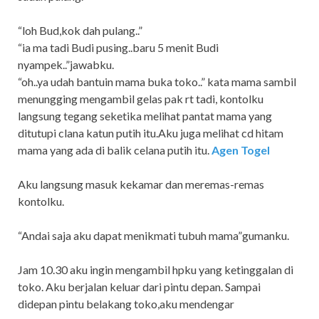
“loh Bud,kok dah pulang..”
“ia ma tadi Budi pusing..baru 5 menit Budi
nyampek..”jawabku.
“oh..ya udah bantuin mama buka toko..” kata mama sambil
menungging mengambil gelas pak rt tadi, kontolku
langsung tegang seketika melihat pantat mama yang
ditutupi clana katun putih itu.Aku juga melihat cd hitam
mama yang ada di balik celana putih itu.
Agen Togel
Aku langsung masuk kekamar dan meremas-remas
kontolku.
“Andai saja aku dapat menikmati tubuh mama”gumanku.
Jam 10.30 aku ingin mengambil hpku yang ketinggalan di
toko. Aku berjalan keluar dari pintu depan. Sampai
didepan pintu belakang toko,aku mendengar