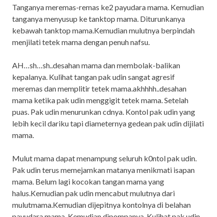
Tanganya meremas-remas ke2 payudara mama. Kemudian
tanganya menyusup ke tanktop mama. Diturunkanya
kebawah tanktop mama.Kemudian mulutnya berpindah
menjilati tetek mama dengan penuh nafsu.
AH…sh…sh..desahan mama dan membolak-balikan
kepalanya. Kulihat tangan pak udin sangat agresif
meremas dan memplitir tetek mama.akhhhh..desahan
mama ketika pak udin menggigit tetek mama. Setelah
puas. Pak udin menurunkan cdnya. Kontol pak udin yang
lebih kecil dariku tapi diameternya gedean pak udin dijilati
mama.
Mulut mama dapat menampung seluruh k0ntol pak udin.
Pak udin terus memejamkan matanya menikmati isapan
mama. Belum lagi kocokan tangan mama yang
halus.Kemudian pak udin mencabut mulutnya dari
mulutmama.Kemudian dijepitnya kontolnya di belahan
payudara mama. Kemudian dipompanya. Kulihat pak udin