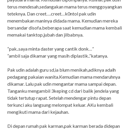
terus mendesah,sedangakan mama terus menggoyangkan
teteknya. Dan creet….creet…k0ntol pak udin
menembakan maninya didada mama. Kemudian mereka
bersandar disofa.beberapa saat kemudian mama kembali
memakai tanktop,jubah dan jilbabnya.
“pak..saya minta daster yang cantik donk…”
“ambil saja dikamar yang masih diplastik..”katanya.
Pak udin adalah guru sd,ia blum menikah,adiknya adalh
pedagang pakaian wanita.Kemudian mama mendaruhnya
dikamar. Lalu pak udin mengantar mama sampai depan.
Tanganku mengambil 3keping cd dari balik jendela yang
tidak tertutup rapat. Setelah mendengar pintu depan
terkunci aku langsung melompat keluar. AKu kembali
mengikuti mama dari kejauhan.
Di depan rumah pak karman,pak karman berada didepan