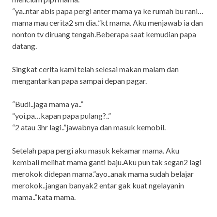
“ya..ntar abis papa pergi anter mama ya ke rumah bu rani…
mama mau cerita2 sm dia..”kt mama. Aku menjawab ia dan
nonton tv diruang tengah.Beberapa saat kemudian papa
datang.
Singkat cerita kami telah selesai makan malam dan
mengantarkan papa sampai depan pagar.
“Budi..jaga mama ya..”
“yoi.pa…kapan papa pulang?..”
“2 atau 3hr lagi..”jawabnya dan masuk kemobil.
Setelah papa pergi aku masuk kekamar mama. Aku
kembali melihat mama ganti baju.Aku pun tak segan2 lagi
merokok didepan mama.”ayo..anak mama sudah belajar
merokok..jangan banyak2 entar gak kuat ngelayanin
mama..”kata mama.