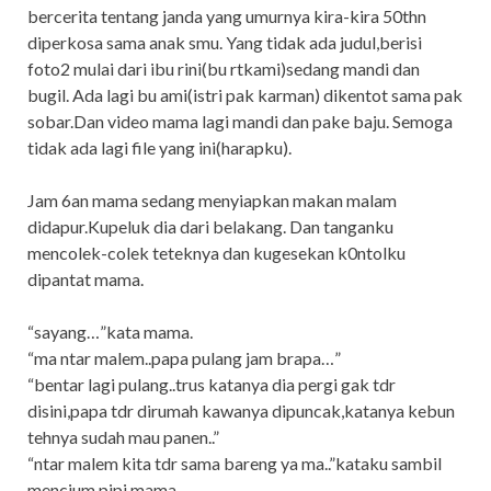
bercerita tentang janda yang umurnya kira-kira 50thn
diperkosa sama anak smu. Yang tidak ada judul,berisi
foto2 mulai dari ibu rini(bu rtkami)sedang mandi dan
bugil. Ada lagi bu ami(istri pak karman) dikentot sama pak
sobar.Dan video mama lagi mandi dan pake baju. Semoga
tidak ada lagi file yang ini(harapku).
Jam 6an mama sedang menyiapkan makan malam
didapur.Kupeluk dia dari belakang. Dan tanganku
mencolek-colek teteknya dan kugesekan k0ntolku
dipantat mama.
“sayang…”kata mama.
“ma ntar malem..papa pulang jam brapa…”
“bentar lagi pulang..trus katanya dia pergi gak tdr
disini,papa tdr dirumah kawanya dipuncak,katanya kebun
tehnya sudah mau panen..”
“ntar malem kita tdr sama bareng ya ma..”kataku sambil
mencium pipi mama.