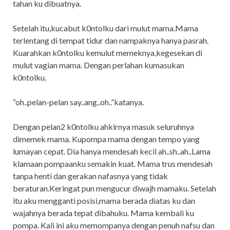
tahan ku dibuatnya.
Setelah itu,kucabut k0ntolku dari mulut mama.Mama
terlentang di tempat tidur dan nampaknya hanya pasrah.
Kuarahkan k0ntolku kemulut memeknya,kegesekan di
mulut vagian mama. Dengan perlahan kumasukan
k0ntolku.
“oh..pelan-pelan say..ang..oh..”katanya.
Dengan pelan2 k0ntolku ahkirnya masuk seluruhnya
dimemek mama. Kupompa mama dengan tempo yang
lumayan cepat. Dia hanya mendesah kecil ah..sh..ah..Lama
klamaan pompaanku semakin kuat. Mama trus mendesah
tanpa henti dan gerakan nafasnya yang tidak
beraturan.Keringat pun mengucur diwajh mamaku. Setelah
itu aku mengganti posisi,mama berada diatas ku dan
wajahnya berada tepat dibahuku. Mama kembali ku
pompa. Kali ini aku memompanya dengan penuh nafsu dan