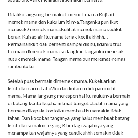
Lidahku langsung bermain di memek mama.Kujilati
memek mama dan kukulum itilnya.Tanganku pun ikut
menusuk2 memek mama.Kulihat memek mama sedikit
berair. Kuisap air itu,mama teriak kecil akhhhh…
Permainanku tidak berhenti sampai disitu, lidahku trus
bermain dimemek mama sedangkan tanganku menusuk-
nusuk memek mama. Tangan mama pun meremas-remas
rambuntuku.
Setelah puas bermain dimemek mama. Kukeluarkan
k0ntolku dari cd abu2ku dan kutaruh didepan mulut
mama. Mama langsung merespon hal itu mulutnya bermain
di batang k0ntolku,oh…nikmat banget…Lidah mama yang
bermain dikepala kontolku membuatku semakin tidak
tahan. Dan kocokan tanganya yang halus membuat batang
k0ntolku semakin tegang.Blum lagi wajahnya yang
menampakan wajahnya yang cantik uhhh semakin tidak